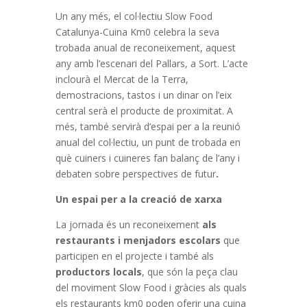
Un any més, el col·lectiu Slow Food
Catalunya-Cuina Km0 celebra la seva
trobada anual de reconeixement, aquest
any amb l’escenari del Pallars, a Sort. L’acte
inclourà el Mercat de la Terra,
demostracions, tastos i un dinar on l’eix
central serà el producte de proximitat. A
més, també servirà d’espai per a la reunió
anual del col·lectiu, un punt de trobada en
què cuiners i cuineres fan balanç de l’any i
debaten sobre perspectives de futur
.
Un espai per a la creació de xarxa
La jornada és un reconeixement
als
restaurants i menjadors escolars
que
participen en el projecte i també als
productors locals
, que són la peça clau
del moviment Slow Food i gràcies als quals
els restaurants km0 poden oferir una cuina