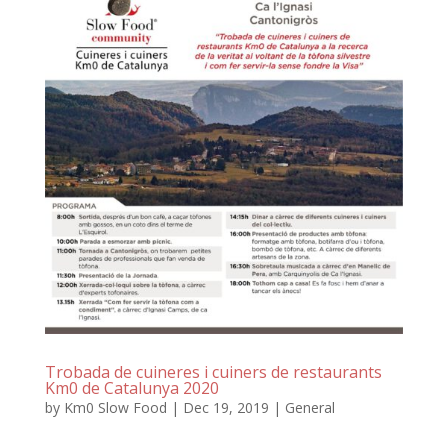
Trobada de cuineres i cuiners de restaurants
Km0 de Catalunya 2020
by
Km0 Slow Food
|
Dec 19, 2019
|
General