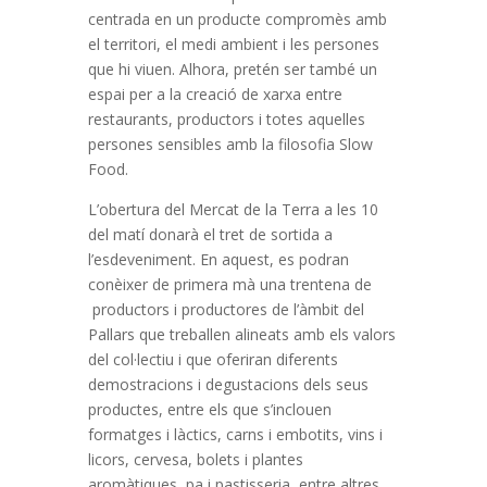
centrada en un producte compromès amb
el territori, el medi ambient i les persones
que hi viuen. Alhora, pretén ser també un
espai per a la creació de xarxa entre
restaurants, productors i totes aquelles
persones sensibles amb la filosofia Slow
Food.
L’obertura del Mercat de la Terra a les 10
del matí donarà el tret de sortida a
l’esdeveniment. En aquest, es podran
conèixer de primera mà una trentena de
productors i productores de l’àmbit del
Pallars que treballen alineats amb els valors
del col·lectiu i que oferiran diferents
demostracions i degustacions dels seus
productes, entre els que s’inclouen
formatges i làctics, carns i embotits, vins i
licors, cervesa, bolets i plantes
aromàtiques, pa i pastisseria, entre altres.