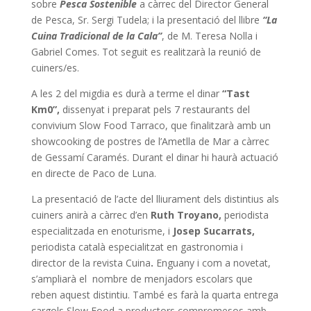
sobre
Pesca Sostenible
a càrrec del Director General
de Pesca, Sr. Sergi Tudela; i la presentació del llibre
“La
Cuina Tradicional de la Cala”
, de M. Teresa Nolla i
Gabriel Comes. Tot seguit es realitzarà la reunió de
cuiners/es.
A les 2 del migdia es durà a terme el dinar
“Tast
Km0”,
dissenyat i preparat pels 7 restaurants del
convivium Slow Food Tarraco, que finalitzarà amb un
showcooking de postres de l’Ametlla de Mar a càrrec
de Gessamí Caramés. Durant el dinar hi haurà actuació
en directe de Paco de Luna.
La presentació de l’acte del lliurament dels distintius als
cuiners anirà a càrrec d’en
Ruth Troyano,
periodista
especialitzada en enoturisme, i
Josep Sucarrats,
periodista català especialitzat en gastronomia i
director de la revista Cuina
.
Enguany i com a novetat,
s’ampliarà el nombre de menjadors escolars que
reben aquest distintiu. També es farà la quarta entrega
cargols Slow Food a productors compromesos amb