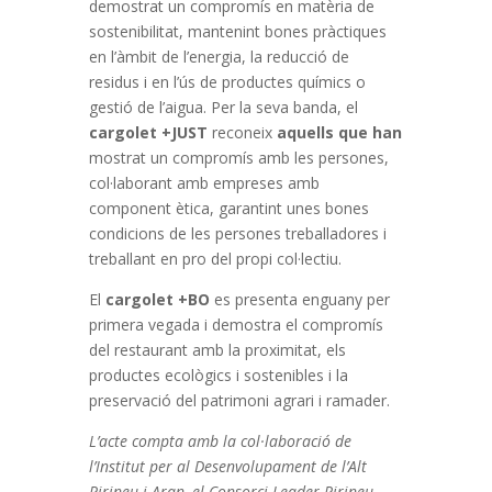
demostrat un compromís en matèria de
sostenibilitat, mantenint bones pràctiques
en l’àmbit de l’energia, la reducció de
residus i en l’ús de productes químics o
gestió de l’aigua. Per la seva banda, el
cargolet +JUST
reconeix
aquells que han
mostrat un compromís amb les persones,
col·laborant amb empreses amb
component ètica, garantint unes bones
condicions de les persones treballadores i
treballant en pro del propi col·lectiu.
El
cargolet +BO
es presenta enguany per
primera vegada i demostra el compromís
del restaurant amb la proximitat, els
productes ecològics i sostenibles i la
preservació del patrimoni agrari i ramader.
L’acte compta amb la col·laboració de
l’Institut per al Desenvolupament de l’Alt
Pirineu i Aran, el Consorci Leader Pirineu