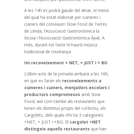
A les 14h es podrà gaudir del dinar, el menú
del qual ha estat elaborat per cuineres i
cuiners del convivium Slow Food de Terres
de Lleida, l’Associació Gastronòmica la
Xicoia i l’Associació Gastronòmica Àpat. A
més, durant tot l’acte hi haurà música
tradicional de muntanya
Un reconeixement + NET, + JUST i + BO
L’últim acte de la jornada arribarà a les 16h,
en què es faran els
reconeixements a
cuineres i cuiners, menjadors escolars i
productors compromesos
amb Slow
Food; així com també als restaurants que
tenen els distintius propis del col·lectiu, els
Cargolets, dels quals n’hi ha 3 categories:
+NET, + JUST i +BO. El
cargolet +NET
distingeix aquells restaurants
que han