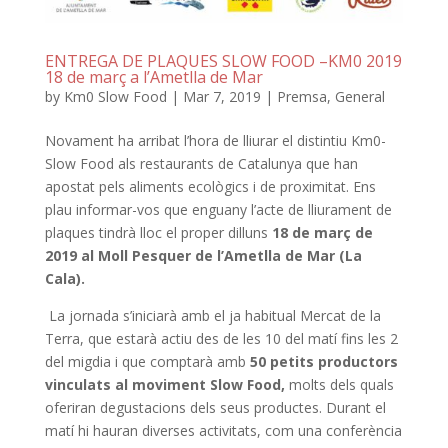
ENTREGA DE PLAQUES SLOW FOOD –KM0 2019
18 de març a l’Ametlla de Mar
by
Km0 Slow Food
|
Mar 7, 2019
|
Premsa
,
General
Novament ha arribat l’hora de lliurar el distintiu Km0-
Slow Food als restaurants de Catalunya que han
apostat pels aliments ecològics i de proximitat. Ens
plau informar-vos que enguany l’acte de lliurament de
plaques tindrà lloc el proper dilluns
18 de març de
2019 al Moll Pesquer de l’Ametlla de Mar (La
Cala).
La jornada s’iniciarà amb el ja habitual Mercat de la
Terra, que estarà actiu des de les 10 del matí fins les 2
del migdia i que comptarà amb
50 petits productors
vinculats al moviment Slow Food,
molts dels quals
oferiran degustacions dels seus productes. Durant el
matí hi hauran diverses activitats, com una conferència