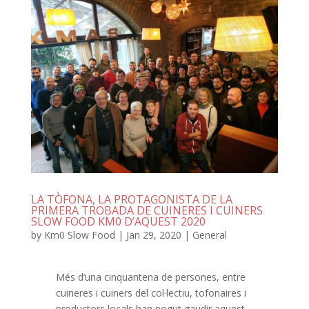
LA TÒFONA, LA PROTAGONISTA DE LA
PRIMERA TROBADA DE CUINERES I CUINERS
SLOW FOOD KM0 D’AQUEST 2020
by
Km0 Slow Food
|
Jan 29, 2020
|
General
Més d’una cinquantena de persones, entre
cuineres i cuiners del col·lectiu, tofonaires i
productors locals han pogut gaudir aquest