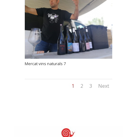
Mercat vins naturals 7
1
2
3
Next