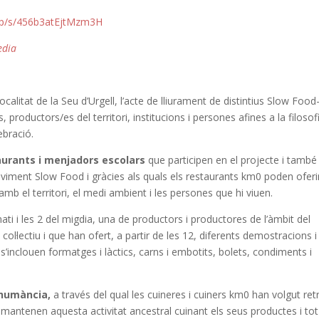
php/s/456b3atEjtMzm3H
edia
localitat de la Seu d’Urgell, l’acte de lliurament de distintius Slow Food
productors/es del territori, institucions i persones afines a la filosof
ebració.
aurants i menjadors escolars
que participen en el projecte i també
oviment Slow Food i gràcies als quals els restaurants km0 poden oferi
 el territori, el medi ambient i les persones que hi viuen.
ti i les 2 del migdia, una de productors i productores de l’àmbit del
col·lectiu i que han ofert, a partir de les 12, diferents demostracions i
’inclouen formatges i làctics, carns i embotits, bolets, condiments i
shumància,
a través del qual les cuineres i cuiners km0 han volgut ret
mantenen aquesta activitat ancestral cuinant els seus productes i tot