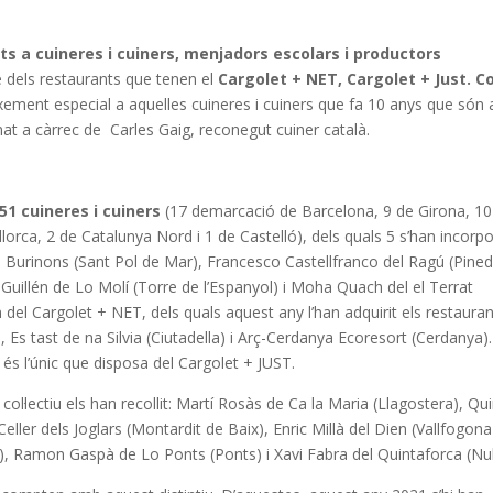
s a cuineres i cuiners, menjadors escolars i productors
dels restaurants que tenen el
Cargolet + NET, Cargolet + Just.
C
ement especial a aquelles cuineres i cuiners que fa 10 anys que són 
anat a càrrec de Carles Gaig, reconegut cuiner català.
51 cuineres i cuiners
(17 demarcació de Barcelona, 9 de Girona, 10
orca, 2 de Catalunya Nord i 1 de Castelló), dels quals 5 s’han incorp
 Burinons (Sant Pol de Mar), Francesco Castellfranco del Ragú (Pine
Guillén de Lo Molí (Torre de l’Espanyol) i Moha Quach del el Terrat
 del Cargolet + NET, dels quals aquest any l’han adquirit els restaura
, Es tast de na Silvia (Ciutadella) i Arç-Cerdanya Ecoresort (Cerdanya).
 és l’únic que disposa del Cargolet + JUST.
ol·lectiu els han recollit: Martí Rosàs de Ca la Maria (Llagostera), Qu
eller dels Joglars (Montardit de Baix), Enric Millà del Dien (Vallfogon
), Ramon Gaspà de Lo Ponts (Ponts) i Xavi Fabra del Quintaforca (Nul