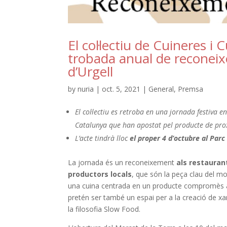
El col·lectiu de Cuineres i
trobada anual de reconeixe
d’Urgell
by
nuria
|
oct. 5, 2021
|
General
,
Premsa
El col·lectiu es retroba en una jornada festiva
Catalunya que han apostat pel producte de pro
L’acte tindrà lloc
el proper 4 d’octubre al Parc 
La jornada és un reconeixement
als restauran
productors locals
, que són la peça clau del m
una cuina centrada en un producte compromès amb
pretén ser també un espai per a la creació de xa
la filosofia Slow Food.