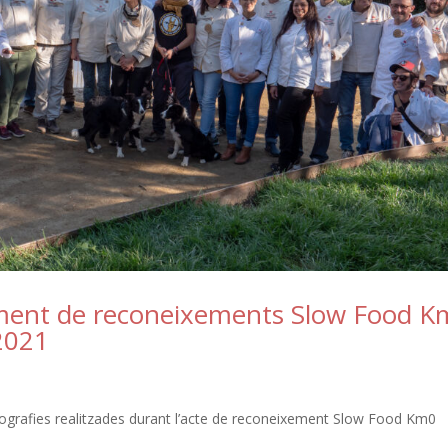
rament de reconeixements Slow Food 
 2021
otografies realitzades durant l’acte de reconeixement Slow Food Km0