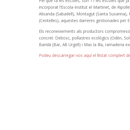
Pel que fa les escoles, són 17 les escoles que j
incorporat l’Escola-Institut el Martinet, de Ripol
Alisanda (Sabadell), Montagut (Santa Susanna), 
(Centelles), aquestes darreres gestionades per E
Els reconeixements als productors compromesos s
concret: Debosc, pollastres ecològics (Odèn, Sol
Baridà (Bar, Alt Urgell) i Mas la Illa, ramaderia e
Podeu descarregar-vos aquí el llistat complert