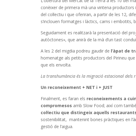
L’obertura del Mercat de la Terra a les 10 del ma
conèixer de primera mà una vintena productors i 
del col·lectiu i que oferiran, a partir de les 12,
s’inclouen formatges i làctics, carns i embotits, 
Seguidament es realitzarà la presentació del pro
autòctones», que anirà de la mà d’un tast conduï
A les 2 del migdia podreu gaudir de
l’àpat de 
homenatge als petits productors del Pirineu que 
que els envolta.
La transhumància és la migració estacional dels r
Un reconeixement + NET i + JUST
Finalment, es faran els
reconeixements a cuin
compromesos
amb Slow Food; així com també 
col·lectiu que distingeix aquells restauran
sostenibilitat, mantenint bones pràctiques en l’à
gestió de l’aigua.