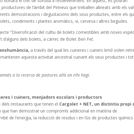
tí donarà el tret de sortida a l’esdeveniment. En aquest, es podran
productores de l’àmbit del Pirineus que treballen alineats amb els va
 diferents demostracions i degustacions dels seus productes, entre els q
bolets, condiments i plantes aromàtics, vi, cervesa i altres begudes.
jecte “Diversificació del cultiu de bolets comestibles amb noves espè
t d’alguns dels bolets, a càrrec de Bolet Ben Fet.
transhumància,
a través del qual les cuineres i cuiners km0 volen retr
mantenen aquesta activitat ancestral cuinant els seus productes i tot
amats a la recerca de pastures allà on n’hi hagi.
eres i cuiners, menjadors escolars i productors
dels restaurants que tenen el
Cargolet + NET, un distintiu propi 
ts
que han demostrat un compromís addicional en matèria de
mbit de l’energia, la reducció de residus i en l’ús de productes químics