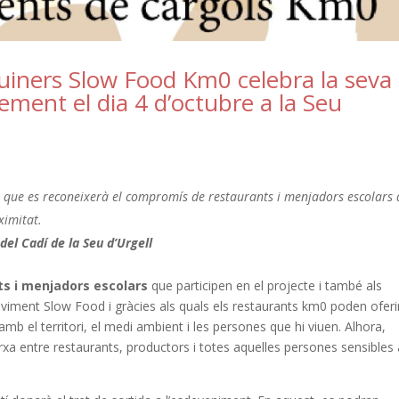
 Cuiners Slow Food Km0 celebra la seva
ment el dia 4 d’octubre a la Seu
 en que es reconeixerà el compromís de restaurants i menjadors escolars 
ximitat.
del Cadí de la Seu d’Urgell
ts i menjadors escolars
que participen en el projecte i també als
oviment Slow Food i gràcies als quals els restaurants km0 poden oferi
 el territori, el medi ambient i les persones que hi viuen. Alhora,
rxa entre restaurants, productors i totes aquelles persones sensible