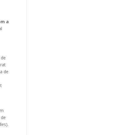
om a
al
 de
orat
da de
nt
im
a de
les).