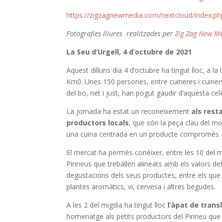
https://zigzagnewmedia.com/nextcloud/index.
Fotografies lliures realitzades per
Zig Zag New M
La Seu d’Urgell, 4 d’octubre de 2021
Aquest dilluns dia 4 d’octubre ha tingut lloc, a la 
Km0. Unes 150 persones, entre cuineres i cuiners, 
del bo, net i just, han pogut gaudir d’aquesta cel
La jornada ha estat un reconeixement
als rest
productors locals
, que són la peça clau del m
una cuina centrada en un producte compromès amb
El mercat ha permès conèixer, entre les 10 del ma
Pirineus que treballen alineats amb els valors del 
degustacions dels seus productes, entre els que s
plantes aromàtics, vi, cervesa i altres begudes.
A les 2 del migdia ha tingut lloc
l’àpat de tran
homenatge als petits productors del Pirineu que 