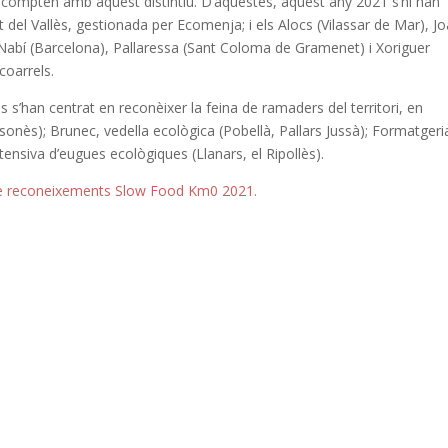
a compten amb aquest distintiu. D’aquestes, aquest any 2021 s’hi han
let del Vallès, gestionada per Ecomenja; i els Alocs (Vilassar de Mar), J
Nabí (Barcelona), Pallaressa (Sant Coloma de Gramenet) i Xoriguer
coarrels.
’han centrat en reconèixer la feina de ramaders del territori, en
sonès); Brunec, vedella ecològica (Pobellà, Pallars Jussà); Formatgeri
xtensiva d’eugues ecològiques (Llanars, el Ripollès).
 de reconeixements Slow Food Km0 2021.