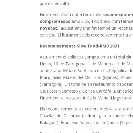
que els envolta.
Finalment, s’han dut a terme els
reconeixement
compromesos
amb Slow Food; així com també 
novetat,
aquest any s’ha fet també un reconeix
col·lectiu. El lliurament dels reconeixements ha 
Reconeixements Slow Food-KM0 2021
Actualment el col·lectiu compta amb un total
de 
Lleida, 10 de Tarragona, 1 de Menorca, 1 de Mall
aquest any: Míriam Soetekou de La República de
Mar), Javier Mazón del Me Time (Blanes), Albert 
(Tarragona). Un total de 14 restaurants disposen
Cal Fuster (Serrateix), Cor de Carxofa (Benicarló)
Finalment, el restaurant Ca la Maria (Llagostera)
Els reconeixements als cuiners més veterans del c
Casellas del Casamar (Llafranc), Joan Luque del C
Balaguer), Francesc Rafecas de la Nansa (Sirges