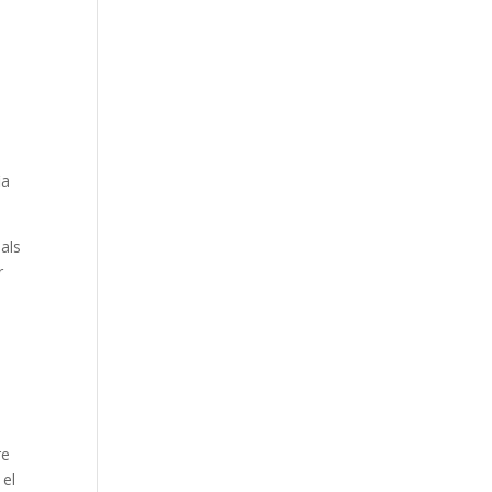
-
ia
 als
r
re
 el