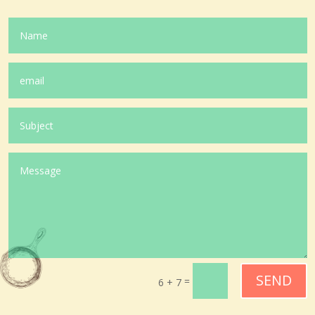
SEND
=
6 + 7