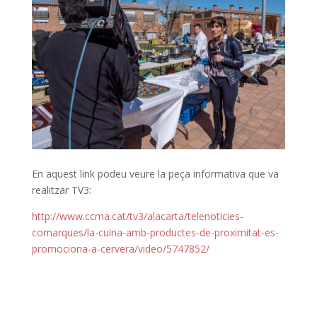
En aquest link podeu veure la peça informativa que va
realitzar TV3:
http://www.ccma.cat/tv3/alacarta/telenoticies-
comarques/la-cuina-amb-productes-de-proximitat-es-
promociona-a-cervera/video/5747852/