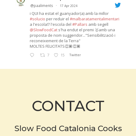
@paaliments
·
17 Apr 2024
i QUI ha estat el guanyador(a) amb la millor
#solucio
per reduir el
#malbaratamentalimentari
a l'escola⁉️ l'escola del
#Pallars
amb segell
@SlowFoodCat
s'ha endut el premi 🥇amb una
proposta de nom suggeridor..."Sensibilització i
reconeixement de la Terra"
MOLTES FELICITATS👏🏾👏🏾
7
15
Twitter
CONTACT
Slow Food Catalonia Cooks