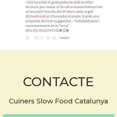
i QUI ha estat el guanyador(a) amb la millor
#solucio
per reduir el
#malbaratamentalimentari
a l'escola⁉️ l'escola del
#Pallars
amb segell
@SlowFoodCat
s'ha endut el premi 🥇amb una
proposta de nom suggeridor..."Sensibilització i
reconeixement de la Terra"
MOLTES FELICITATS👏🏾👏🏾
7
15
Twitter
CONTACTE
Cuiners Slow Food Catalunya