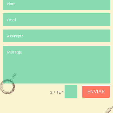
ENVIAR
=
3 + 12