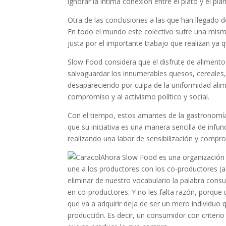
ignorar la íntima conexión entre el plato y el pla
Otra de las conclusiones a las que han llegado 
En todo el mundo este colectivo sufre una mis
justa por el importante trabajo que realizan ya 
Slow Food considera que
el disfrute de aliment
salvaguardar los innumerables quesos, cereales,
desapareciendo por culpa de la uniformidad alim
compromiso y al activismo político y social.
Con el tiempo, estos amantes de la gastronom
que su iniciativa es una manera sencilla de infu
realizando una labor de sensibilización y compr
Ahora Slow Food es una organización 
une a los productores con los co-productores 
eliminar de nuestro vocabulario la palabra consu
en co-productores. Y no les falta razón, porqu
que va a adquirir deja de ser un mero individuo
producción. Es decir, un consumidor con criterio