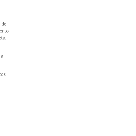
d de
iento
eta.
 a
tos