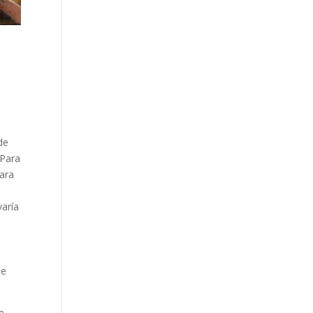
de
 Para
para
n
varía
se
e