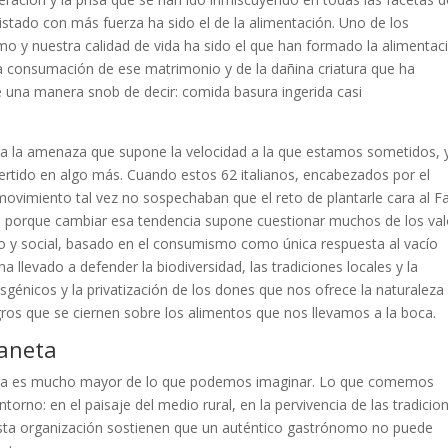
istado con más fuerza ha sido el de la alimentación. Uno de los
 y nuestra calidad de vida ha sido el que han formado la alimentac
la consumación de ese matrimonio y de la dañina criatura que ha
e una manera snob de decir: comida basura ingerida casi
 a la amenaza que supone la velocidad a la que estamos sometidos, 
ertido en algo más. Cuando estos 62 italianos, encabezados por el
movimiento tal vez no sospechaban que el reto de plantarle cara al F
 porque cambiar esa tendencia supone cuestionar muchos de los val
o y social, basado en el consumismo como única respuesta al vacío
ha llevado a defender la biodiversidad, las tradiciones locales y la
nsgénicos y la privatización de los dones que nos ofrece la naturaleza
igros que se ciernen sobre los alimentos que nos llevamos a la boca.
laneta
diana es mucho mayor de lo que podemos imaginar. Lo que comemos
orno: en el paisaje del medio rural, en la pervivencia de las tradicio
esta organización sostienen que
un auténtico gastrónomo no puede