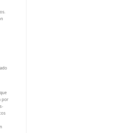
os.
ón
rado
 que
a por
s-
tos
e
en