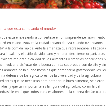
nomia-que-esta-cambiando-el-mundo/
nte que está empezando a convertirse en un sorprendente movimiento
nzó en el año 1986 en la ciudad italiana de Bra cuando 62 italianos
ta” a la comida rápida. Ante la amenaza que representaba la llegada 
a la salud y el estilo de vida sano y natural, decidieron organizarse.
mitiera mejorar la calidad de los alimentos y crear las condiciones 
en, volver a disfrutar de la buena comida saboreada con deleite y si
nos amantes de la buena mesa es que defender la gastronomía les lle
a defensa de los agricultores, de la diversidad y de la agricultura
redientes que se necesitan para obtener un buen alimento, se dieron
idas, y que tan importante es la figura del agricultor, como la del
indivisible en el que todos esos eslabones de la cadena debían tratar
eración y la prisa que se han ido inmiscuyendo en todas las facetas d