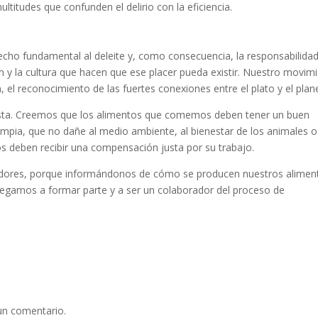
titudes que confunden el delirio con la eficiencia.
cho fundamental al deleite y, como consecuencia, la responsabilida
ión y la cultura que hacen que ese placer pueda existir. Nuestro movim
el reconocimiento de las fuertes conexiones entre el plato y el plan
 justa. Creemos que los alimentos que comemos deben tener un buen
mpia, que no dañe al medio ambiente, al bienestar de los animales o
os deben recibir una compensación justa por su trabajo.
dores, porque informándonos de cómo se producen nuestros alimen
legamos a formar parte y a ser un colaborador del proceso de
un comentario.