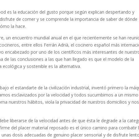
ood es la educación del gusto porque según explican
despertando y
 disfrute de comer y se comprende la importancia de saber de dónde
cómo la hace.
e, un encuentro mundial anual en el que recientemente se han reuni
cocineros, entre ellos Ferrán Adrià, el cocinero español más internaci
uvo encabezado por uno de los científicos más interesantes de nuestr
Una de las conclusiones a las que han llegado es que el modelo de la
a ecológica y sostenible es la alternativa.
bajo el estandarte de la civilización industrial, inventó primero la má
stamos esclavizados por la velocidad y todos sucumbimos a un mismo
torna nuestros hábitos, viola la privacidad de nuestros domicilios y no
be liberarse de la velocidad antes de que ésta le degrade a la categ
firme del placer material reposado es el único camino para combatir 
que unas dosis adecuadas de genuino placer sensorial y de disfrute lent