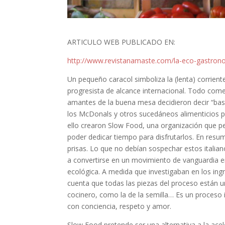
ARTICULO WEB PUBLICADO EN:
http://www.revistanamaste.com/la-eco-gastro
Un pequeño caracol simboliza la (lenta) corrie
progresista de alcance internacional. Todo come
amantes de la buena mesa decidieron decir “bas
los McDonals y otros sucedáneos alimenticios par
ello crearon Slow Food, una organización que per
poder dedicar tiempo para disfrutarlos. En resum
prisas. Lo que no debían sospechar estos italia
a convertirse en un movimiento de vanguardia en l
ecológica. A medida que investigaban en los ing
cuenta que todas las piezas del proceso están un
cocinero, como la de la semilla… Es un proceso 
con conciencia, respeto y amor.
Slow Food pretende ser una alternativa a la acel