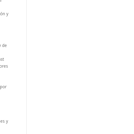
ión y
y de
ast
ores
 por
nes y