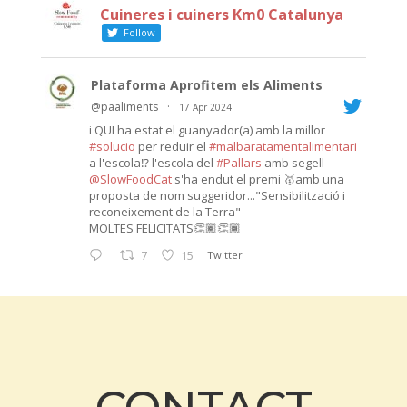
Cuineres i cuiners Km0 Catalunya
Follow
Plataforma Aprofitem els Aliments
@paaliments
·
17 Apr 2024
i QUI ha estat el guanyador(a) amb la millor
#solucio
per reduir el
#malbaratamentalimentari
a l'escola⁉️ l'escola del
#Pallars
amb segell
@SlowFoodCat
s'ha endut el premi 🥇amb una
proposta de nom suggeridor..."Sensibilització i
reconeixement de la Terra"
MOLTES FELICITATS👏🏾👏🏾
7
15
Twitter
CONTACT