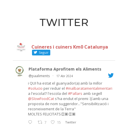
TWITTER
Cuineres i cuiners Km0 Catalunya
Seguir
Plataforma Aprofitem els Aliments
@paaliments
·
17 Abr 2024
i QUI ha estat el guanyador(a) amb la millor
#solucio
per reduir el
#malbaratamentalimentari
a l'escola⁉️ l'escola del
#Pallars
amb segell
@SlowFoodCat
s'ha endut el premi 🥇amb una
proposta de nom suggeridor..."Sensibilització i
reconeixement de la Terra"
MOLTES FELICITATS👏🏾👏🏾
7
15
Twitter