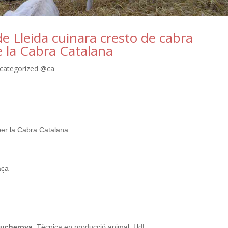
e Lleida cuinara cresto de cabra
de la Cabra Catalana
categorized @ca
 per la Cabra Catalana
aça
Kucherova,
Tècnica en producció animal, UdL