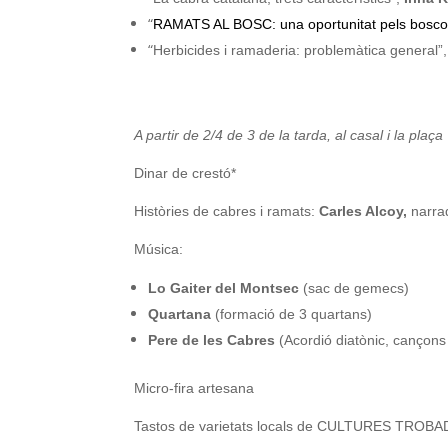
“
RAMATS AL BOSC: una oportunitat pels boscos 
“
Herbicides i ramaderia: problemàtica general”
A partir de 2/4 de 3 de la tarda, al casal i la plaça
Dinar de crestó*
Històries de cabres i ramats:
Carles Alcoy,
narra
Música:
Lo Gaiter del Montsec
(sac de gemecs)
Quartana
(formació de 3 quartans)
Pere de les Cabres
(Acordió diatònic, cançons
Micro-fira artesana
Tastos de varietats locals de CULTURES TROB