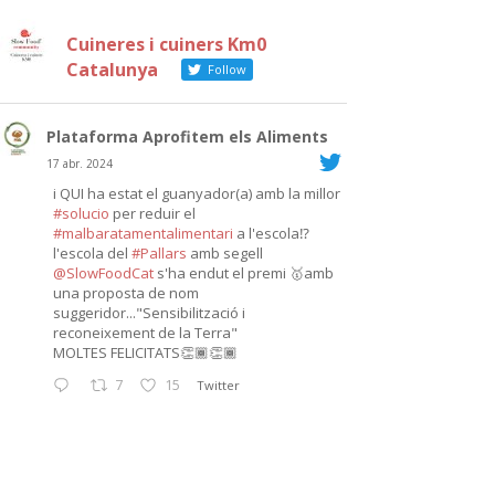
Cuineres i cuiners Km0
Catalunya
Follow
Plataforma Aprofitem els Aliments
17 abr. 2024
i QUI ha estat el guanyador(a) amb la millor
#solucio
per reduir el
#malbaratamentalimentari
a l'escola⁉️
l'escola del
#Pallars
amb segell
@SlowFoodCat
s'ha endut el premi 🥇amb
una proposta de nom
suggeridor..."Sensibilització i
reconeixement de la Terra"
MOLTES FELICITATS👏🏾👏🏾
7
15
Twitter