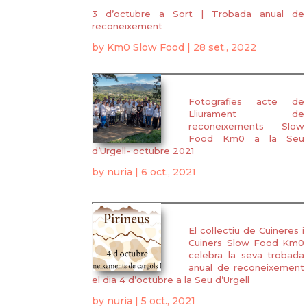
3 d’octubre a Sort | Trobada anual de
reconeixement
by
Km0 Slow Food
|
28 set., 2022
Fotografies acte de
Lliurament de
reconeixements Slow
Food Km0 a la Seu
d’Urgell- octubre 2021
by
nuria
|
6 oct., 2021
El col·lectiu de Cuineres i
Cuiners Slow Food Km0
celebra la seva trobada
anual de reconeixement
el dia 4 d’octubre a la Seu d’Urgell
by
nuria
|
5 oct., 2021