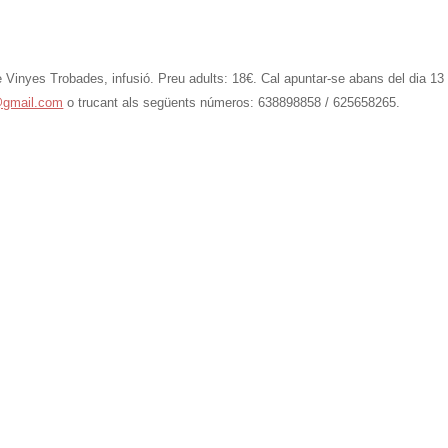
de Vinyes Trobades, infusió. Preu adults: 18€. Cal apuntar-se abans del dia 13
a@gmail.com
o trucant als següents números: 638898858 / 625658265.