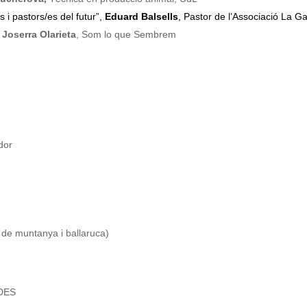
i pastors/es del futur”,
Eduard Balsells
, Pastor de l’Associació La Ga
,
Joserra Olarieta
, Som lo que Sembrem
dor
 de muntanya i ballaruca)
ADES