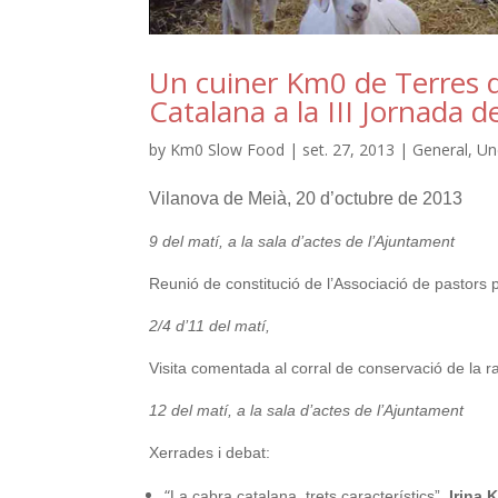
Un cuiner Km0 de Terres d
Catalana a la III Jornada 
by
Km0 Slow Food
|
set. 27, 2013
|
General
,
Un
Vilanova de Meià, 20 d’octubre de 2013
9 del matí, a la sala d’actes de l’Ajuntament
Reunió de constitució de l’Associació de pastors
2/4 d’11 del matí,
Visita comentada al corral de conservació de la r
12 del matí, a la sala d’actes de l’Ajuntament
Xerrades i debat:
“
La cabra catalana, trets característics”,
Irina 