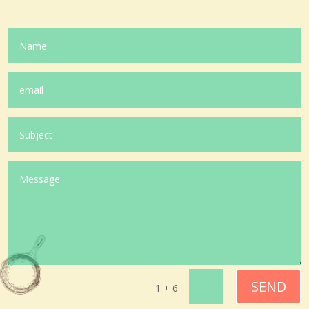
SEND
=
1 + 6