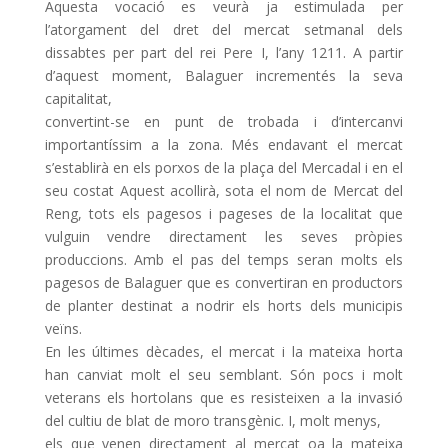
Aquesta vocació es veurà ja estimulada per
l’atorgament del dret del mercat setmanal dels
dissabtes per part del rei Pere I, l’any 1211. A partir
d’aquest moment, Balaguer incrementés la seva
capitalitat,
convertint-se en punt de trobada i d’intercanvi
importantíssim a la zona. Més endavant el mercat
s’establirà en els porxos de la plaça del Mercadal i en el
seu costat Aquest acollirà, sota el nom de Mercat del
Reng, tots els pagesos i pageses de la localitat que
vulguin vendre directament les seves pròpies
produccions. Amb el pas del temps seran molts els
pagesos de Balaguer que es convertiran en productors
de planter destinat a nodrir els horts dels municipis
veïns.
En les últimes dècades, el mercat i la mateixa horta
han canviat molt el seu semblant. Són pocs i molt
veterans els hortolans que es resisteixen a la invasió
del cultiu de blat de moro transgènic. I, molt menys,
els que venen directament al mercat oa la mateixa