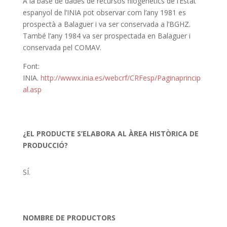
A la base de dades de recursos filogenètics de l’Estat
espanyol de l’INIA pot observar com l’any 1981 es
prospectà a Balaguer i va ser conservada a l’BGHZ.
També l’any 1984 va ser prospectada en Balaguer i
conservada pel COMAV.
Font:
INIA.
http://wwwx.inia.es/webcrf/CRFesp/Paginaprincip
al.asp
¿EL PRODUCTE S’ELABORA AL ÀREA HISTÒRICA DE
PRODUCCIÓ?
SÍ.
NOMBRE DE PRODUCTORS