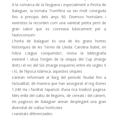
A la comarca de la Noguera i especialment a l’horta de
Balaguer, la tomata Trumfera va ser molt coneguda
fins a principis dels anys 80. Diversos hortolans i
viveristes la recorden com una varietat petita però de
gran sabor que es conreava bàsicament per a
l’autoconsum.
L’horta de Balaguer és una de les grans hortes
històriques de les Terres de Lleida. Carolina Batet, en
l’obra L’aigua conquerida1, revisa la bibliografia
existent i situa l’origen de la sèquia del Cup (marge
dret) i el rec del Sió (marge esquerre) entre els segles X
i XI, de l’època islàmica. aquestes sèquies
s’aniran reformant al llarg del període feudal fins a
l’actualitat, de manera que han assegurat el reg d’unes
1.240 Ha i facilitat l’aparició d’una rica tradició pagesa.
Més enllà del cultiu de llegums, de cereals i del cànem,
els pagesos de Balaguer aniran desplegant una gran
diversitat de cultius hortícoles
i varietats diferenciades.