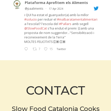
Plataforma Aprofitem els Aliments
@paaliments
·
17 Apr 2024
i QUI ha estat el guanyador(a) amb la millor
#solucio
per reduir el
#malbaratamentalimentari
a l'escola⁉️ l'escola del
#Pallars
amb segell
@SlowFoodCat
s'ha endut el premi 🥇amb una
proposta de nom suggeridor..."Sensibilització i
reconeixement de la Terra"
MOLTES FELICITATS👏🏾👏🏾
7
15
Twitter
CONTACT
Slow Food Catalonia Cooks