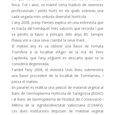
finca. Tot i això, es manté certa tradició de viveristes
professionals i petits horts en els quals sobreviu una
cada vegada més reduïda diversitat hortícola.
L’any 2008, Josep Pàmies explica en una entrevista que
es tracta del tomàquet més saborós que recorda i que
va perdre la llavor a principis dels anys 80. Sempre
l’havia vist a casa seva i també la seva mare.
El mateix any es va obtenir una llavor de tomata
Trumfera a la localitat d’Àger de la mà de Pere
Capdevila, que l’any següent es descarta quan se la
considera degenerada.
També l’any 2008, el viverista Lluís Breu subministra
una llavor procedent de la localitat de Torrelameu, i
passa el mateix.
En paral·lel es realitza una petició de material vegetal al
Banc de Germoplasma Hortícola de Saragossa (BGHZ)
i al Banc de Germoplasma de l’Institut de Conservació i
Millora de la Agrobiodiversitat Valenciana (COMAV).
Les dues institucions disposen de material vegetal